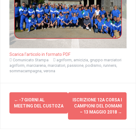
Scarica l'articolo in formato PDF
Comunicato Stampa
agriform
,
amicizia
,
gruppo marciatori
agriform
,
marciarena
,
marciatori
,
passione
,
podismo
,
runners
,
sommacampagna
,
verona
Navigazione
←
-7 GIORNI AL
ISCRIZIONE 12A CORSA I
articolo
MEETING DEL CUSTOZA
CAMPIONI DEL DOMANI
– 13 MAGGIO 2018
→