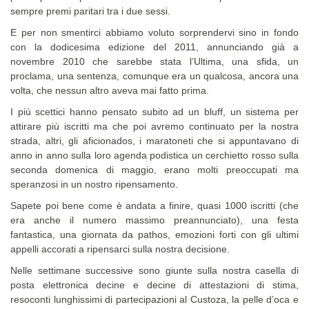
sempre premi paritari tra i due sessi.
E per non smentirci abbiamo voluto sorprendervi sino in fondo
con la dodicesima edizione del 2011, annunciando già a
novembre 2010 che sarebbe stata l’Ultima, una sfida, un
proclama, una sentenza, comunque era un qualcosa, ancora una
volta, che nessun altro aveva mai fatto prima.
I più scettici hanno pensato subito ad un bluff, un sistema per
attirare più iscritti ma che poi avremo continuato per la nostra
strada, altri, gli aficionados, i maratoneti che si appuntavano di
anno in anno sulla loro agenda podistica un cerchietto rosso sulla
seconda domenica di maggio, erano molti preoccupati ma
speranzosi in un nostro ripensamento.
Sapete poi bene come è andata a finire, quasi 1000 iscritti (che
era anche il numero massimo preannunciato), una festa
fantastica, una giornata da pathos, emozioni forti con gli ultimi
appelli accorati a ripensarci sulla nostra decisione.
Nelle settimane successive sono giunte sulla nostra casella di
posta elettronica decine e decine di attestazioni di stima,
resoconti lunghissimi di partecipazioni al Custoza, la pelle d’oca e