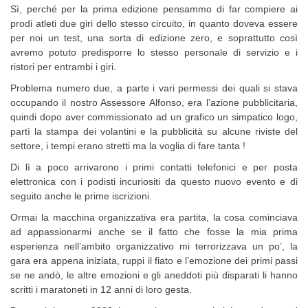
Sì, perché per la prima edizione pensammo di far compiere ai
prodi atleti due giri dello stesso circuito, in quanto doveva essere
per noi un test, una sorta di edizione zero, e soprattutto così
avremo potuto predisporre lo stesso personale di servizio e i
ristori per entrambi i giri.
Problema numero due, a parte i vari permessi dei quali si stava
occupando il nostro Assessore Alfonso, era l’azione pubblicitaria,
quindi dopo aver commissionato ad un grafico un simpatico logo,
partì la stampa dei volantini e la pubblicità su alcune riviste del
settore, i tempi erano stretti ma la voglia di fare tanta !
Di lì a poco arrivarono i primi contatti telefonici e per posta
elettronica con i podisti incuriositi da questo nuovo evento e di
seguito anche le prime iscrizioni.
Ormai la macchina organizzativa era partita, la cosa cominciava
ad appassionarmi anche se il fatto che fosse la mia prima
esperienza nell’ambito organizzativo mi terrorizzava un po’, la
gara era appena iniziata, ruppi il fiato e l’emozione dei primi passi
se ne andò, le altre emozioni e gli aneddoti più disparati li hanno
scritti i maratoneti in 12 anni di loro gesta.