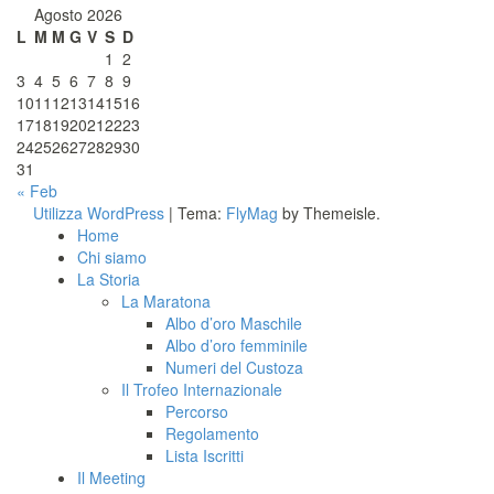
Agosto 2026
L
M
M
G
V
S
D
1
2
3
4
5
6
7
8
9
10
11
12
13
14
15
16
17
18
19
20
21
22
23
24
25
26
27
28
29
30
31
« Feb
Utilizza WordPress
|
Tema:
FlyMag
by Themeisle.
Home
Chi siamo
La Storia
La Maratona
Albo d’oro Maschile
Albo d’oro femminile
Numeri del Custoza
Il Trofeo Internazionale
Percorso
Regolamento
Lista Iscritti
Il Meeting