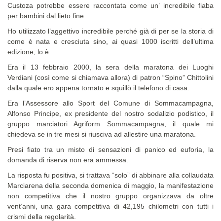
Custoza potrebbe essere raccontata come un’ incredibile fiaba
per bambini dal lieto fine.
Ho utilizzato l’aggettivo incredibile perché già di per se la storia di
come è nata e cresciuta sino, ai quasi 1000 iscritti dell’ultima
edizione, lo è.
Era il 13 febbraio 2000, la sera della maratona dei Luoghi
Verdiani (così come si chiamava allora) di patron “Spino” Chittolini
dalla quale ero appena tornato e squillò il telefono di casa.
Era l’Assessore allo Sport del Comune di Sommacampagna,
Alfonso Principe, ex presidente del nostro sodalizio podistico, il
gruppo marciatori Agriform Sommacampagna, il quale mi
chiedeva se in tre mesi si riusciva ad allestire una maratona.
Presi fiato tra un misto di sensazioni di panico ed euforia, la
domanda di riserva non era ammessa.
La risposta fu positiva, si trattava “solo” di abbinare alla collaudata
Marciarena della seconda domenica di maggio, la manifestazione
non competitiva che il nostro gruppo organizzava da oltre
vent’anni, una gara competitiva di 42,195 chilometri con tutti i
crismi della regolarità.