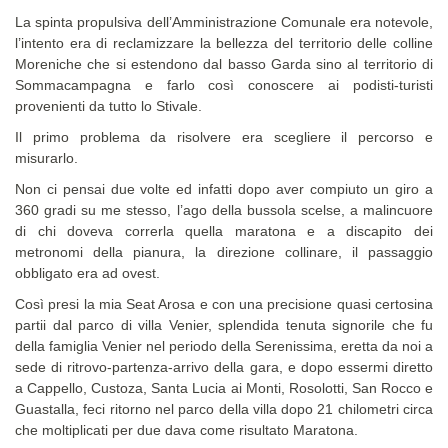
La spinta propulsiva dell’Amministrazione Comunale era notevole,
l’intento era di reclamizzare la bellezza del territorio delle colline
Moreniche che si estendono dal basso Garda sino al territorio di
Sommacampagna e farlo così conoscere ai podisti-turisti
provenienti da tutto lo Stivale.
Il primo problema da risolvere era scegliere il percorso e
misurarlo.
Non ci pensai due volte ed infatti dopo aver compiuto un giro a
360 gradi su me stesso, l’ago della bussola scelse, a malincuore
di chi doveva correrla quella maratona e a discapito dei
metronomi della pianura, la direzione collinare, il passaggio
obbligato era ad ovest.
Così presi la mia Seat Arosa e con una precisione quasi certosina
partii dal parco di villa Venier, splendida tenuta signorile che fu
della famiglia Venier nel periodo della Serenissima, eretta da noi a
sede di ritrovo-partenza-arrivo della gara, e dopo essermi diretto
a Cappello, Custoza, Santa Lucia ai Monti, Rosolotti, San Rocco e
Guastalla, feci ritorno nel parco della villa dopo 21 chilometri circa
che moltiplicati per due dava come risultato Maratona.