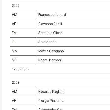
2009
AM
Francesco Lonardi
AF
Giovanna Girelli
EM
Samuele Olioso
EF
Sara Spada
MM
Mattia Cangiano
MF
Noemi Bensoni
120 arrivati
2008
AM
Edoardo Pagliari
AF
Giorgia Piasente
EM
Alessandro Kier