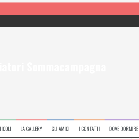
iatori Sommacampagna
TICOLI
LA GALLERY
GLI AMICI
I CONTATTI
DOVE DORMIRE