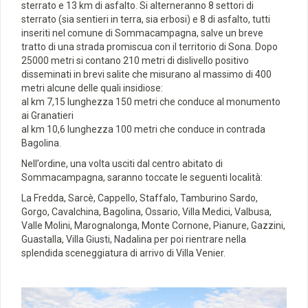
sterrato e 13 km di asfalto. Si alterneranno 8 settori di
sterrato (sia sentieri in terra, sia erbosi) e 8 di asfalto, tutti
inseriti nel comune di Sommacampagna, salve un breve
tratto di una strada promiscua con il territorio di Sona. Dopo
25000 metri si contano 210 metri di dislivello positivo
disseminati in brevi salite che misurano al massimo di 400
metri alcune delle quali insidiose:
al km 7,15 lunghezza 150 metri che conduce al monumento
ai Granatieri
al km 10,6 lunghezza 100 metri che conduce in contrada
Bagolina.
Nell’ordine, una volta usciti dal centro abitato di
Sommacampagna, saranno toccate le seguenti località:
La Fredda, Sarcè, Cappello, Staffalo, Tamburino Sardo,
Gorgo, Cavalchina, Bagolina, Ossario, Villa Medici, Valbusa,
Valle Molini, Marognalonga, Monte Cornone, Pianure, Gazzini,
Guastalla, Villa Giusti, Nadalina per poi rientrare nella
splendida sceneggiatura di arrivo di Villa Venier.