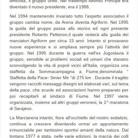
difficoltà, il gruppo unito. Nel frattempo Alfonso Principe era
diventato il nuovo presidente, era il 1988.
Nel 1994 mantenendo invariato tutto l’aspetto associativo il
gruppo cambia nome, da Arena diventa Agriform. Nel 1995
la guida del gruppo passa allo storico ed ogni presente
presidente Roberto Pettenon,il quale resterà alla guida dei
marciatori Agriform per circa 15 anni .Intanto si provavano
nuove esperienze e si ampliava sempre più l’attività del
gruppo. Nel 1995 durante la guerra nell’ex Jugoslavia il
gruppo, sensibile ai problemi sociali ed umani che stavano
sconvolgendo la vita di popoli vicini all’Italia, organizza una
staffetta da Sommacampagna a Fiume,denominata “
Staffetta della Pace- Smier Mir “di 275 km . Durante il tragitto
vengono raccolti messaggi disegni ed elaborati vari, sul tema
della pace, che scuole ed associazioni hanno preparato per
poi recapitarli al sindaco di Fiume. Nel 1997 viene
organizzata, insieme ad altri gruppi veronesi, la 1^ maratona
di Sarajevo.
La Marciarena intanto; fiore all’occhiello del nostro sodalizio,
continua a crescere diventando ormai un appuntamento
irrinunciabile per tantissimi sportivi amanti della natura. Dal
lontano 1977 è stata, nelle varie edizioni, la marcia dei colli