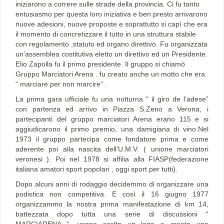
iniziarono a correre sulle strade della provincia. Ci fu tanto
entusiasmo per questa loro iniziativa e ben presto arrivarono
nuove adesioni, nuove proposte e soprattutto si capì che era
il momento di concretizzare il tutto in una struttura stabile
con regolamento ,statuto ed organo direttivo. Fu organizzata
un’assemblea costitutiva eletto un direttivo ed un Presidente.
Elio Zapolla fu il primo presidente. Il gruppo si chiamò
Gruppo Marciatori Arena . fu creato anche un motto che era
“ marciare per non marcire” .
La prima gara ufficiale fu una notturna “ il giro de l’adese”
con partenza ed arrivo in Piazza S.Zeno a Verona, i
partecipanti del gruppo marciatori Arena erano 115 e si
aggiudicarono il primo premio, una damigiana di vino.Nel
1973 il gruppo partecipa come fondatore prima e come
aderente poi alla nascita dell’U.M.V. ( unione marciatori
veronesi ). Poi nel 1978 si affilia alla FIASP(federazione
italiana amatori sport popolari , oggi sport per tutti).
Dopo alcuni anni di rodaggio decidemmo di organizzare una
podistica non competitiva. E così il 16 giugno 1977
organizzammo la nostra prima manifestazione di km 14,
battezzata dopo tutta una serie di discussioni “