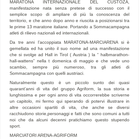
MARATONA INTERNAZIONALE DEL CUSTOZA,
manifestazione nata senza pretese di successo con il
semplice scopo di ampliare di più la conoscenza del
territorio, e che anno dopo anno e riuscita a posizionarsi tra
le prime 13 maratone italiane. Portando a Sommacampagna
atleti di rilievo nazionali ed internazionali.
Da tre anni l’accoppiata MARATONA-MARCIARENA si è
gemellata ed ha unito il suo nome ad una manifestazione
che si svolge ad Hall in Tirol ( Austria ) la “ halbmarathon-
hall-wattens” nella t domenica di maggio e che vede uno
scambio, sempre più numeroso, tra gli atleti di
Sommacampagna con quelli austriaci.
Naturalmente questo è un piccolo sunto dei quasi
quarant’anni di vita del gruppo Agriform, la sua storia e
lunghissima e per ogni anno di vita occorrerebbe scriverne
un capitolo, mi fermo qui sperando di potervi illustrare in
altre occasioni spartiti di vita, che anche se diversi
racchiudono storie,personaggi e fatti che sono comuni a tutti
noi che da alcuni decenni pratichiamo questo stupendo
sport.
MARCIATORI ARENA-AGRIFORM