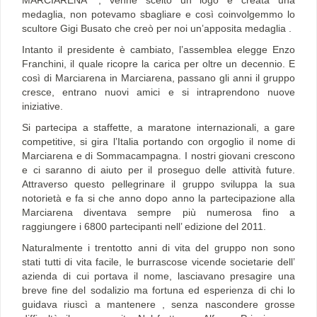
MARCIARENA “, venne scelto un logo e creata una
medaglia, non potevamo sbagliare e così coinvolgemmo lo
scultore Gigi Busato che creò per noi un’apposita medaglia .
Intanto il presidente è cambiato, l’assemblea elegge Enzo
Franchini, il quale ricopre la carica per oltre un decennio. E
così di Marciarena in Marciarena, passano gli anni il gruppo
cresce, entrano nuovi amici e si intraprendono nuove
iniziative.
Si partecipa a staffette, a maratone internazionali, a gare
competitive, si gira l’Italia portando con orgoglio il nome di
Marciarena e di Sommacampagna. I nostri giovani crescono
e ci saranno di aiuto per il proseguo delle attività future.
Attraverso questo pellegrinare il gruppo sviluppa la sua
notorietà e fa si che anno dopo anno la partecipazione alla
Marciarena diventava sempre più numerosa fino a
raggiungere i 6800 partecipanti nell’ edizione del 2011.
Naturalmente i trentotto anni di vita del gruppo non sono
stati tutti di vita facile, le burrascose vicende societarie dell’
azienda di cui portava il nome, lasciavano presagire una
breve fine del sodalizio ma fortuna ed esperienza di chi lo
guidava riuscì a mantenere , senza nascondere grosse