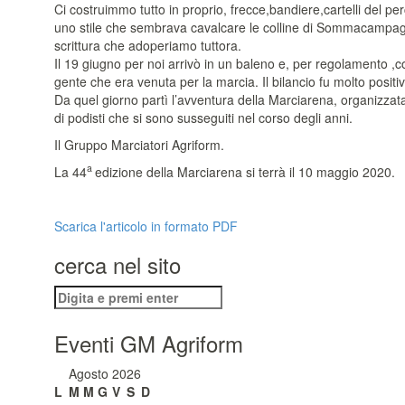
Ci costruimmo tutto in proprio, frecce,bandiere,cartelli del per
uno stile che sembrava cavalcare le colline di Sommacampagna,
scrittura che adoperiamo tuttora.
Il 19 giugno per noi arrivò in un baleno e, per regolamento 
gente che era venuta per la marcia. Il bilancio fu molto positivo
Da quel giorno partì l’avventura della Marciarena, organizzata 
di podisti che si sono susseguiti nel corso degli anni.
Il Gruppo Marciatori Agriform.
a
La 44
edizione della Marciarena si terrà il 10 maggio 2020.
Scarica l'articolo in formato PDF
cerca nel sito
Cerca:
Eventi GM Agriform
Agosto 2026
L
M
M
G
V
S
D