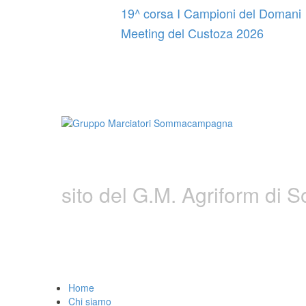
Vai
19^ corsa I Campioni del Domani
al
Meeting del Custoza 2026
contenuto
Gruppo Marciatori S
sito del G.M. Agriform d
Home
Chi siamo