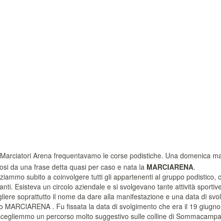
Marciatori Arena frequentavamo le corse podistiche. Una domenica matt
si da una frase detta quasi per caso e nata la
MARCIARENA
.
niziammo subito a coinvolgere tutti gli appartenenti al gruppo podistico, 
anti. Esisteva un circolo aziendale e si svolgevano tante attività spor
ere soprattutto il nome da dare alla manifestazione e una data di svo
lto MARCIARENA . Fu fissata la data di svolgimento che era il 19 giugn
scegliemmo un percorso molto suggestivo sulle colline di Sommacampag