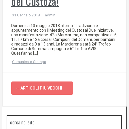
del Custoza!
31 Gennaio 2018
admin
Domenica 13 maggio 2018 ritorna il tradizionale
appuntamento con il Meeting del Custoza! Due iniziative,
una manifestazione: 42a Marciarena, non competitiva di 6,
11, 17 km e 12a corsa I Campioni del Domani, per bambini
e ragazzi da 0 a 13 anni. La Marciarena sarà 24° Trofeo
Comune di Sommacampagna e 6° Trofeo AVIS.
Quest’anno […]
Comunicato Stampa
←
ARTICOLI PIÙ VECCHI
N
a
cerca nel sito
v