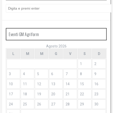
C
i
e
r
c
g
a
:
Eventi GM Agriform
a
Agosto 2026
z
L
M
M
G
V
S
D
i
1
2
3
4
5
6
7
8
9
o
10
11
12
13
14
15
16
n
17
18
19
20
21
22
23
e
24
25
26
27
28
29
30