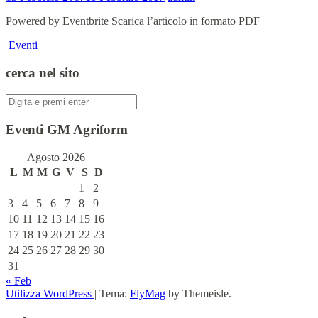
Powered by Eventbrite Scarica l’articolo in formato PDF
Eventi
cerca nel sito
Cerca:
Eventi GM Agriform
Agosto 2026
L
M
M
G
V
S
D
1
2
3
4
5
6
7
8
9
10
11
12
13
14
15
16
17
18
19
20
21
22
23
24
25
26
27
28
29
30
31
« Feb
Utilizza WordPress
|
Tema:
FlyMag
by Themeisle.
Home