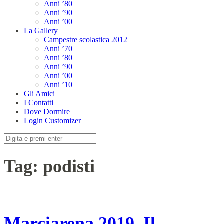
Anni ’80
Anni ’90
Anni ’00
La Gallery
Campestre scolastica 2012
Anni ’70
Anni ’80
Anni ’90
Anni ’00
Anni ’10
Gli Amici
I Contatti
Dove Dormire
Login Customizer
Cerca:
Tag:
podisti
Marciarena 2019. Il