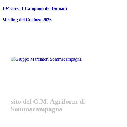
Vai
19^ corsa I Campioni del Domani
al
contenuto
Meeting del Custoza 2026
Gruppo Marciatori
Sommacampagna
sito del G.M. Agriform di
Sommacampagna