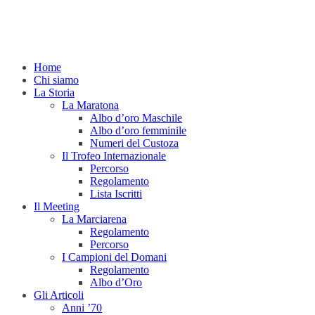
Home
Chi siamo
La Storia
La Maratona
Albo d’oro Maschile
Albo d’oro femminile
Numeri del Custoza
Il Trofeo Internazionale
Percorso
Regolamento
Lista Iscritti
Il Meeting
La Marciarena
Regolamento
Percorso
I Campioni del Domani
Regolamento
Albo d’Oro
Gli Articoli
Anni ’70