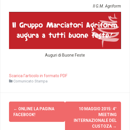
Il G.M. Agriform
Auguri di Buone Feste
Scarica l'articolo in formato PDF
Comunicato Stampa
Navigazione
←
ONLINE LA PAGINA
10 MAGGIO 2015: 4°
articolo
FACEBOOK!
MEETING
INTERNAZIONALE DEL
CUSTOZA
→