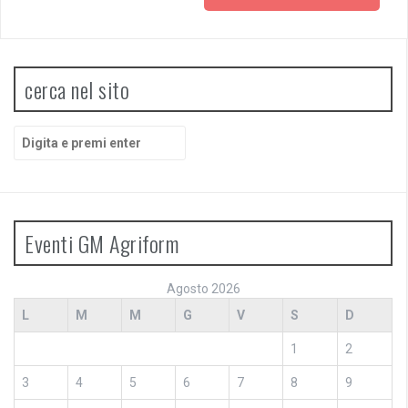
cerca nel sito
Cerca:
Eventi GM Agriform
Agosto 2026
L
M
M
G
V
S
D
1
2
3
4
5
6
7
8
9