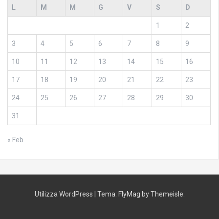
L
M
M
G
V
S
D
1
2
3
4
5
6
7
8
9
10
11
12
13
14
15
16
17
18
19
20
21
22
23
24
25
26
27
28
29
30
31
« Feb
Utilizza WordPress
|
Tema:
FlyMag
by Themeisle.
Home
Chi
La
Il
Gli
La
Gli
I
Dove
Login