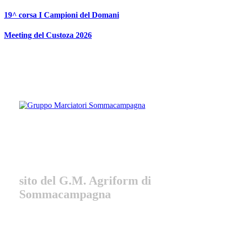
Vai
19^ corsa I Campioni del Domani
al
contenuto
Meeting del Custoza 2026
Gruppo Marciatori
Sommacampagna
sito del G.M. Agriform di
Sommacampagna