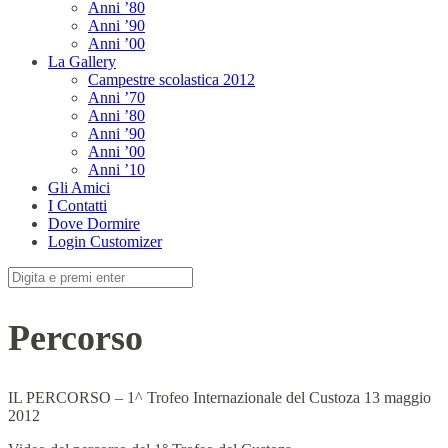
Anni ’80
Anni ’90
Anni ’00
La Gallery
Campestre scolastica 2012
Anni ’70
Anni ’80
Anni ’90
Anni ’00
Anni ’10
Gli Amici
I Contatti
Dove Dormire
Login Customizer
Cerca:
Percorso
IL PERCORSO – 1^ Trofeo Internazionale del Custoza 13 maggio
2012