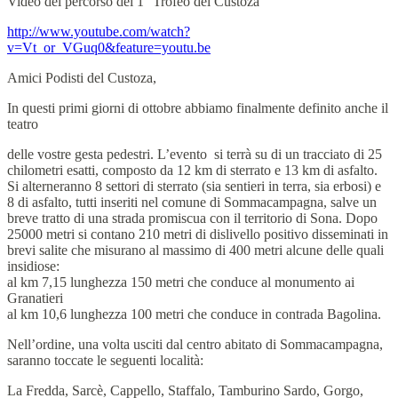
Video del percorso del 1° Trofeo del Custoza
http://www.youtube.com/watch?
v=Vt_or_VGuq0&feature=youtu.be
Amici Podisti del Custoza,
In questi primi giorni di ottobre abbiamo finalmente definito anche il
teatro
delle vostre gesta pedestri. L’evento si terrà su di un tracciato di 25
chilometri esatti, composto da 12 km di sterrato e 13 km di asfalto.
Si alterneranno 8 settori di sterrato (sia sentieri in terra, sia erbosi) e
8 di asfalto, tutti inseriti nel comune di Sommacampagna, salve un
breve tratto di una strada promiscua con il territorio di Sona. Dopo
25000 metri si contano 210 metri di dislivello positivo disseminati in
brevi salite che misurano al massimo di 400 metri alcune delle quali
insidiose:
al km 7,15 lunghezza 150 metri che conduce al monumento ai
Granatieri
al km 10,6 lunghezza 100 metri che conduce in contrada Bagolina.
Nell’ordine, una volta usciti dal centro abitato di Sommacampagna,
saranno toccate le seguenti località:
La Fredda, Sarcè, Cappello, Staffalo, Tamburino Sardo, Gorgo,