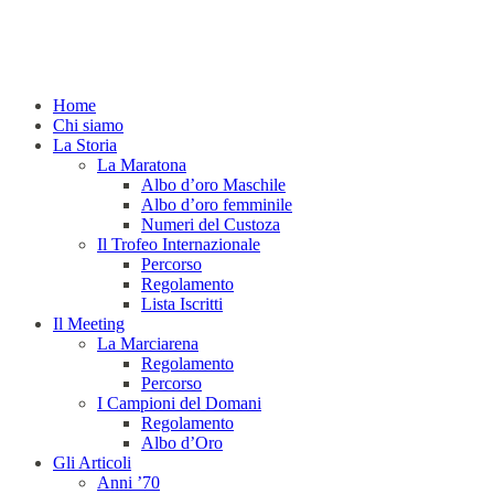
Home
Chi siamo
La Storia
La Maratona
Albo d’oro Maschile
Albo d’oro femminile
Numeri del Custoza
Il Trofeo Internazionale
Percorso
Regolamento
Lista Iscritti
Il Meeting
La Marciarena
Regolamento
Percorso
I Campioni del Domani
Regolamento
Albo d’Oro
Gli Articoli
Anni ’70