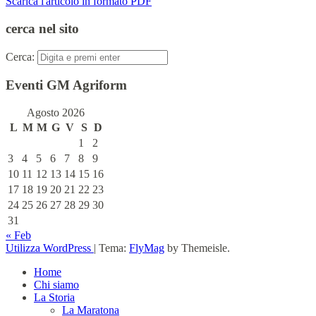
Scarica l'articolo in formato PDF
cerca nel sito
Cerca:
Eventi GM Agriform
Agosto 2026
L
M
M
G
V
S
D
1
2
3
4
5
6
7
8
9
10
11
12
13
14
15
16
17
18
19
20
21
22
23
24
25
26
27
28
29
30
31
« Feb
Utilizza WordPress
|
Tema:
FlyMag
by Themeisle.
Home
Chi siamo
La Storia
La Maratona