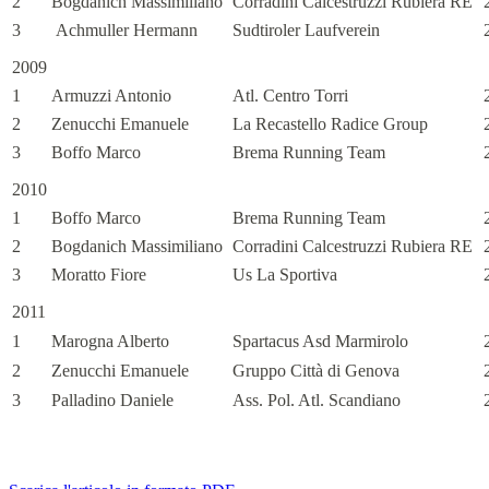
2
Bogdanich Massimiliano
Corradini Calcestruzzi Rubiera RE
3
Achmuller Hermann
Sudtiroler Laufverein
2009
1
Armuzzi Antonio
Atl. Centro Torri
2
Zenucchi Emanuele
La Recastello Radice Group
3
Boffo Marco
Brema Running Team
2010
1
Boffo Marco
Brema Running Team
2
Bogdanich Massimiliano
Corradini Calcestruzzi Rubiera RE
3
Moratto Fiore
Us La Sportiva
2011
1
Marogna Alberto
Spartacus Asd Marmirolo
2
Zenucchi Emanuele
Gruppo Città di Genova
3
Palladino Daniele
Ass. Pol. Atl. Scandiano