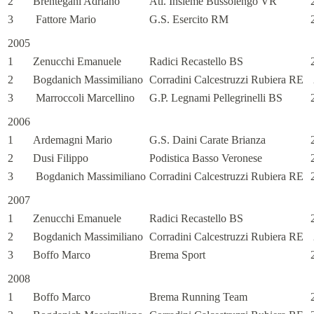
2
Brentegani Adriano
Atl. Insieme Bussolengo VR
3
Fattore Mario
G.S. Esercito RM
2005
1
Zenucchi Emanuele
Radici Recastello BS
2
Bogdanich Massimiliano
Corradini Calcestruzzi Rubiera RE
3
Marroccoli Marcellino
G.P. Legnami Pellegrinelli BS
2006
1
Ardemagni Mario
G.S. Daini Carate Brianza
2
Dusi Filippo
Podistica Basso Veronese
3
Bogdanich Massimiliano
Corradini Calcestruzzi Rubiera RE
2007
1
Zenucchi Emanuele
Radici Recastello BS
2
Bogdanich Massimiliano
Corradini Calcestruzzi Rubiera RE
3
Boffo Marco
Brema Sport
2008
1
Boffo Marco
Brema Running Team