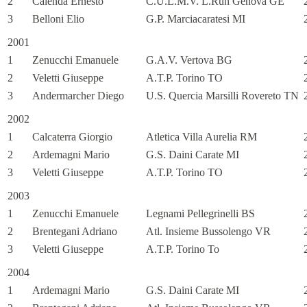
2
Calenda Ernesto
C.U.L.M.V. L.Run Genova GE
3
Belloni Elio
G.P. Marciacaratesi MI
2001
1
Zenucchi Emanuele
G.A.V. Vertova BG
2
Veletti Giuseppe
A.T.P. Torino TO
3
Andermarcher Diego
U.S. Quercia Marsilli Rovereto TN
2002
1
Calcaterra Giorgio
Atletica Villa Aurelia RM
2
Ardemagni Mario
G.S. Daini Carate MI
3
Veletti Giuseppe
A.T.P. Torino TO
2003
1
Zenucchi Emanuele
Legnami Pellegrinelli BS
2
Brentegani Adriano
Atl. Insieme Bussolengo VR
3
Veletti Giuseppe
A.T.P. Torino To
2004
1
Ardemagni Mario
G.S. Daini Carate MI