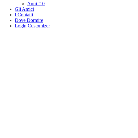
Anni ’10
Gli Amici
I Contatti
Dove Dormire
Login Customizer