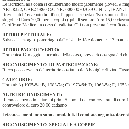
Le iscrizioni alla corsa si chiuderanno inderogabilmente giovedì 9 ma
ABI: 8322; CAB:59860 C/C NR. 000000707639 CIN: C ; IBAN: IT
ricevuta dell’avvenuto bonifico, l’apposita scheda d’iscrizione ed il 
singoli ed Euro 30,00 per la coppia (quindi sempre Euro 15,00 ciascun
Certificato Medico in corso di validità. Chi non presenta il certificat
RITIRO PETTORALE:
Sabato 11 maggio pomeriggio dalle 14 alle 18 e domenica 12 mattina d
RITIRO PACCO EVENTO:
Domenica 12 maggio al termine della corsa, previa riconsegna del chi
RICONOSCIMENTO DI PARTECIPAZIONE:
Ricco pacco evento del territorio costituito da 3 bottiglie di vino Cu
CATEGORIE:
Uomini: A) 1995-84; B) 1983-74; C) 1973-64; D) 1963-54; E) 1953 e
ALTRI RICONOSCIMENTI:
Riconoscimento in natura ai primi 5 uomini del controvalore di euro 
controvalore di euro 20.00 cadauno
I riconoscimenti non sono cumulabili. Il comitato organizzatore si 
RICONOSCIMENTO SPECIALE A COPPIE: