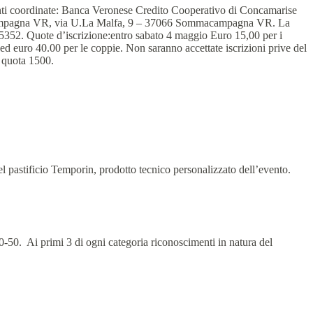
uenti coordinate: Banca Veronese Credito Cooperativo di Concamarise
mpagna VR, via U.La Malfa, 9 – 37066 Sommacampagna VR. La
945352. Quote d’iscrizione:entro sabato 4 maggio Euro 15,00 per i
d euro 40.00 per le coppie. Non saranno accettate iscrizioni prive del
a quota 1500.
l pastificio Temporin, prodotto tecnico personalizzato dell’evento.
-50. Ai primi 3 di ogni categoria riconoscimenti in natura del