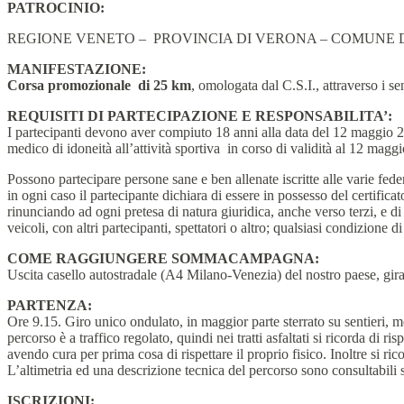
PATROCINIO:
REGIONE VENETO – PROVINCIA DI VERONA – COMUNE 
MANIFESTAZIONE:
Corsa promozionale di 25 km
, omologata dal C.S.I., attraverso i se
REQUISITI DI PARTECIPAZIONE E RESPONSABILITA’:
I partecipanti devono aver compiuto 18 anni alla data del 12 maggio 201
medico di idoneità all’attività sportiva in corso di validità al 12 magg
Possono partecipare persone sane e ben allenate iscritte alle varie fede
in ogni caso il partecipante dichiara di essere in possesso del certific
rinunciando ad ogni pretesa di natura giuridica, anche verso terzi, e d
veicoli, con altri partecipanti, spettatori o altro; qualsiasi condizione 
COME RAGGIUNGERE SOMMACAMPAGNA:
Uscita casello autostradale (A4 Milano-Venezia) del nostro paese
PARTENZA:
Ore 9.15. Giro unico ondulato, in maggior parte sterrato su sentieri, m
percorso è a traffico regolato, quindi nei tratti asfaltati si ricorda di r
avendo cura per prima cosa di rispettare il proprio fisico. Inoltre si ric
L’altimetria ed una descrizione tecnica del percorso sono consultabi
ISCRIZIONI: