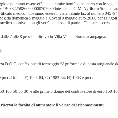
ggio e potranno essere effettuate tramite bonifico bancario con le seg
65B0832259860000000707639 intestato a: G.M. Agriform Sommaca
certificato medico , dovranno essere inviate tramite fax al numero 0457
o); da domenica 5 maggio a giovedì 9 maggio euro 20.00 per i singoli e
o medico sportivo non gli verrà concesso di partire. Chiusura iscrizioni 
alle 7 alle 8 presso il ritrovo in Villa Venier, Sommacampagna.
p.
stoza D.O.C, confezione di formaggio “Agriform” e di pasta artigianale de
 prec. Donne: F) 1995-84; G) 1983-64; H) 1963 e prec.
150-100-50-30-30 e alle prime 3 donne del controvalore di euro 150-100
riserva la facoltà di aumentare il valore dei riconoscimenti.