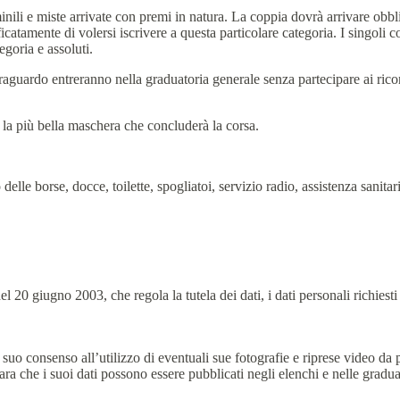
nili e miste arrivate con premi in natura. La coppia dovrà arrivare obbl
ificatamente di volersi iscrivere a questa particolare categoria. I singo
egoria e assoluti.
aguardo entreranno nella graduatoria generale senza partecipare ai ricon
 la più bella maschera che concluderà la corsa.
 delle borse, docce, toilette, spogliatoi, servizio radio, assistenza sanit
el 20 giugno 2003, che regola la tutela dei dati, i dati personali richies
l suo consenso all’utilizzo di eventuali sue fotografie e riprese video d
ara che i suoi dati possono essere pubblicati negli elenchi e nelle gradua