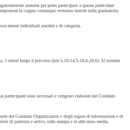
igatoriamente assieme per poter partecipare a questa particolare
li componenti la coppia comunque verranno inseriti nella graduatoria
oscimenti individuali assoluti e di categoria.
aria, 5 ristori lungo il percorso (km 5-10-14,5-18,4-20,6). Al termine
ti ai partecipanti sono necessari e vengono elaborati dal Comitato
a parte del Comitato Organizzatore e degli organi di informazione e di
torie di partenza e arrivo, sulla stampa e in altri mass media.