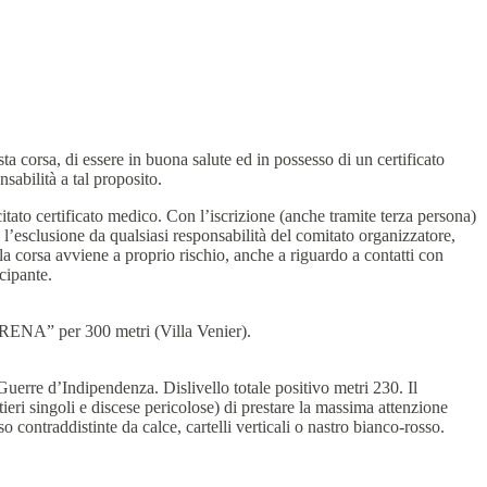
a corsa, di essere in buona salute ed in possesso di un certificato
sabilità a tal proposito.
citato certificato medico. Con l’iscrizione (anche tramite terza persona)
 l’esclusione da qualsiasi responsabilità del comitato organizzatore,
la corsa avviene a proprio rischio, anche a riguardo a contatti con
ecipante.
ENA” per 300 metri (Villa Venier).
Guerre d’Indipendenza. Dislivello totale positivo metri 230. Il
entieri singoli e discese pericolose) di prestare la massima attenzione
so contraddistinte da calce, cartelli verticali o nastro bianco-rosso.