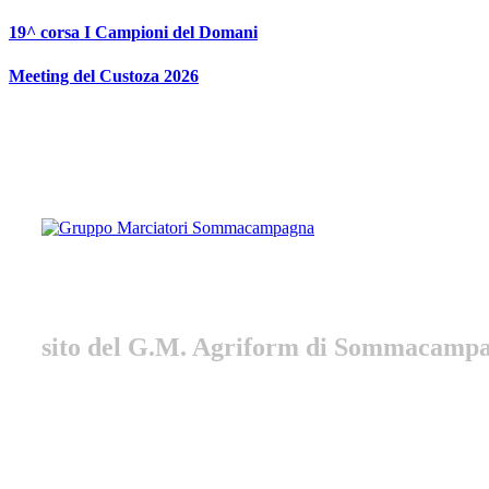
Vai
19^ corsa I Campioni del Domani
al
contenuto
Meeting del Custoza 2026
Gruppo Marciatori Somm
sito del G.M. Agriform di Sommacamp