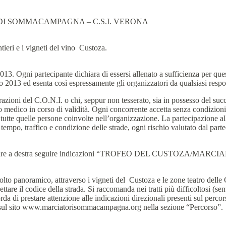
DI SOMMACAMPAGNA – C.S.I. VERONA
ntieri e i vigneti del vino Custoza.
3. Ogni partecipante dichiara di essersi allenato a sufficienza per quest
io 2013 ed esenta così espressamente gli organizzatori da qualsiasi respon
razioni del C.O.N.I. o chi, seppur non tesserato, sia in possesso del suc
ato medico in corso di validità. Ogni concorrente accetta senza condizioni
i tutte quelle persone coinvolte nell’organizzazione. La partecipazione al
di tempo, traffico e condizione delle strade, ogni rischio valutato dal part
, girare a destra seguire indicazioni “TROFEO DEL CUSTOZA/MARCIAR
olto panoramico, attraverso i vigneti del Custoza e le zone teatro delle 
ispettare il codice della strada. Si raccomanda nei tratti più difficoltosi (s
orda di prestare attenzione alle indicazioni direzionali presenti sul percor
li sul sito www.marciatorisommacampagna.org nella sezione “Percorso”.