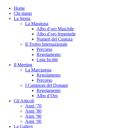
Home
Chi siamo
La Storia
La Maratona
Albo d’oro Maschile
Albo d’oro femminile
Numeri del Custoza
Il Trofeo Internazionale
Percorso
Regolamento
Lista Iscritti
Il Meeting
La Marciarena
Regolamento
Percorso
I Campioni del Domani
Regolamento
Albo d’Oro
Gli Articoli
Anni ’70
Anni ’80
Anni ’90
Anni ’00
La Gallery