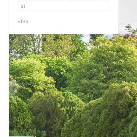
31
« Feb