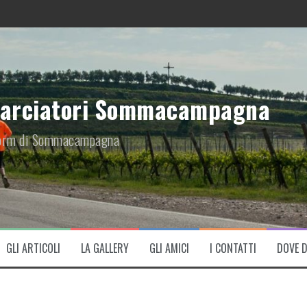
arciatori Sommacampagna
iform di Sommacampagna
GLI ARTICOLI
LA GALLERY
GLI AMICI
I CONTATTI
DOVE 