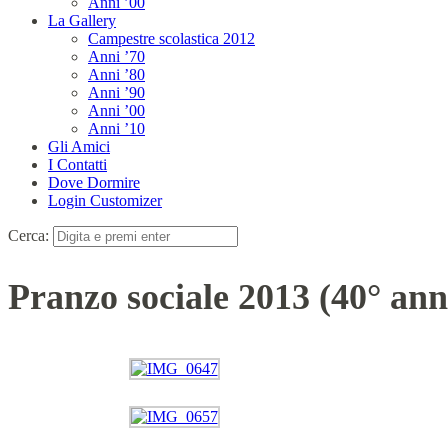
Anni ’00
La Gallery
Campestre scolastica 2012
Anni ’70
Anni ’80
Anni ’90
Anni ’00
Anni ’10
Gli Amici
I Contatti
Dove Dormire
Login Customizer
Cerca:
Pranzo sociale 2013 (40° ann