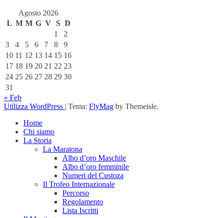
Agosto 2026
L
M
M
G
V
S
D
1
2
3
4
5
6
7
8
9
10
11
12
13
14
15
16
17
18
19
20
21
22
23
24
25
26
27
28
29
30
31
« Feb
Utilizza WordPress
|
Tema:
FlyMag
by Themeisle.
Home
Chi siamo
La Storia
La Maratona
Albo d’oro Maschile
Albo d’oro femminile
Numeri del Custoza
Il Trofeo Internazionale
Percorso
Regolamento
Lista Iscritti