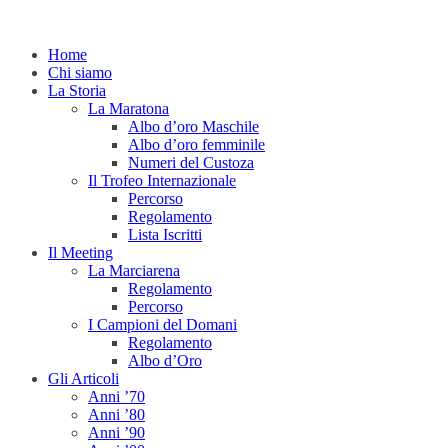
Home
Chi siamo
La Storia
La Maratona
Albo d’oro Maschile
Albo d’oro femminile
Numeri del Custoza
Il Trofeo Internazionale
Percorso
Regolamento
Lista Iscritti
Il Meeting
La Marciarena
Regolamento
Percorso
I Campioni del Domani
Regolamento
Albo d’Oro
Gli Articoli
Anni ’70
Anni ’80
Anni ’90