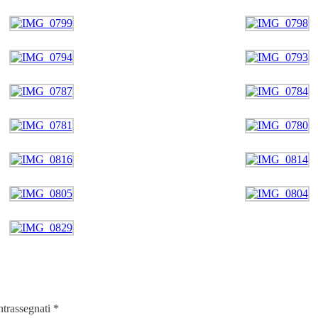
ntrassegnati
*