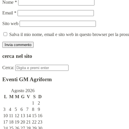
Nome
*
Email
*
Sito web
Salva il mio nome, email e sito web in questo browser per la pro
cerca nel sito
Cerca:
Eventi GM Agriform
Agosto 2026
L
M
M
G
V
S
D
1
2
3
4
5
6
7
8
9
10
11
12
13
14
15
16
17
18
19
20
21
22
23
24
25
26
27
28
29
30