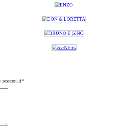
ntrassegnati
*