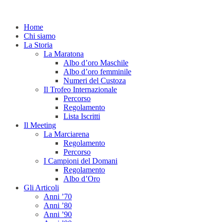
Home
Chi siamo
La Storia
La Maratona
Albo d’oro Maschile
Albo d’oro femminile
Numeri del Custoza
Il Trofeo Internazionale
Percorso
Regolamento
Lista Iscritti
Il Meeting
La Marciarena
Regolamento
Percorso
I Campioni del Domani
Regolamento
Albo d’Oro
Gli Articoli
Anni ’70
Anni ’80
Anni ’90