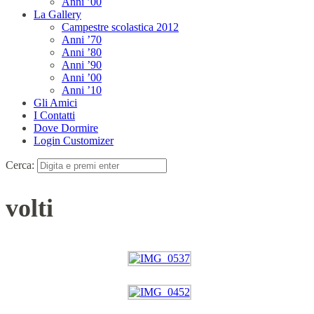
Anni ’00
La Gallery
Campestre scolastica 2012
Anni ’70
Anni ’80
Anni ’90
Anni ’00
Anni ’10
Gli Amici
I Contatti
Dove Dormire
Login Customizer
Cerca:
volti