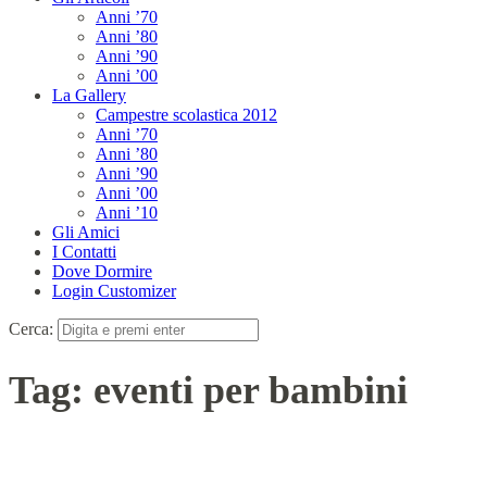
Anni ’70
Anni ’80
Anni ’90
Anni ’00
La Gallery
Campestre scolastica 2012
Anni ’70
Anni ’80
Anni ’90
Anni ’00
Anni ’10
Gli Amici
I Contatti
Dove Dormire
Login Customizer
Cerca:
Tag:
eventi per bambini