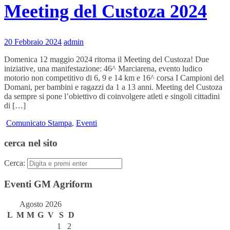
Meeting del Custoza 2024
20 Febbraio 2024
admin
Domenica 12 maggio 2024 ritorna il Meeting del Custoza! Due
iniziative, una manifestazione: 46^ Marciarena, evento ludico
motorio non competitivo di 6, 9 e 14 km e 16^ corsa I Campioni del
Domani, per bambini e ragazzi da 1 a 13 anni. Meeting del Custoza
da sempre si pone l’obiettivo di coinvolgere atleti e singoli cittadini
di […]
Comunicato Stampa
,
Eventi
cerca nel sito
Cerca:
Eventi GM Agriform
Agosto 2026
L
M
M
G
V
S
D
1
2