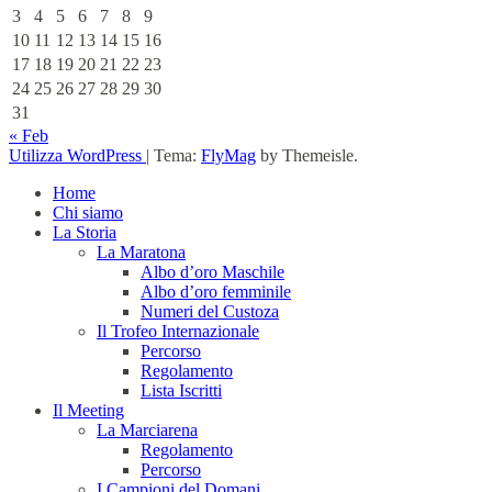
3
4
5
6
7
8
9
10
11
12
13
14
15
16
17
18
19
20
21
22
23
24
25
26
27
28
29
30
31
« Feb
Utilizza WordPress
|
Tema:
FlyMag
by Themeisle.
Home
Chi siamo
La Storia
La Maratona
Albo d’oro Maschile
Albo d’oro femminile
Numeri del Custoza
Il Trofeo Internazionale
Percorso
Regolamento
Lista Iscritti
Il Meeting
La Marciarena
Regolamento
Percorso
I Campioni del Domani