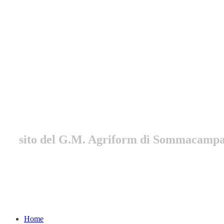
Gruppo Marciatori Somm
sito del G.M. Agriform di Sommacamp
Home