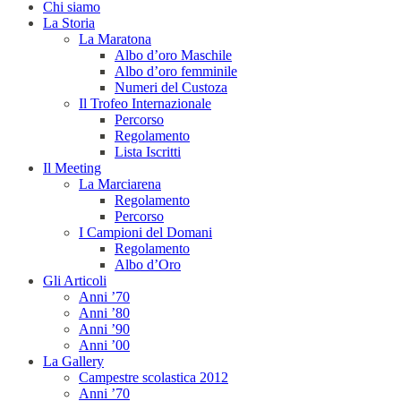
Chi siamo
La Storia
La Maratona
Albo d’oro Maschile
Albo d’oro femminile
Numeri del Custoza
Il Trofeo Internazionale
Percorso
Regolamento
Lista Iscritti
Il Meeting
La Marciarena
Regolamento
Percorso
I Campioni del Domani
Regolamento
Albo d’Oro
Gli Articoli
Anni ’70
Anni ’80
Anni ’90
Anni ’00
La Gallery
Campestre scolastica 2012
Anni ’70