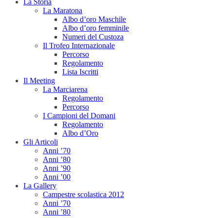
La Storia
La Maratona
Albo d’oro Maschile
Albo d’oro femminile
Numeri del Custoza
Il Trofeo Internazionale
Percorso
Regolamento
Lista Iscritti
Il Meeting
La Marciarena
Regolamento
Percorso
I Campioni del Domani
Regolamento
Albo d’Oro
Gli Articoli
Anni ’70
Anni ’80
Anni ’90
Anni ’00
La Gallery
Campestre scolastica 2012
Anni ’70
Anni ’80