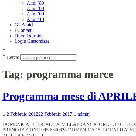
Anni ’80
Anni ’90
Anni ’00
Anni ’10
Gli Amici
I Contatti
Dove Dormire
Login Customizer
Cerca:
Tag:
programma marce
Programma mese di APRIL
2 Febbraio 2012
22 Febbraio 2017
admin
DOMENICA 4 LOCALITA’ VILLAFRANCA ORE 8.30 CHILOMET
PRENOTAZIONE 045 6340624 DOMENICA 15 LOCALITA’ VER
QUOTA € 2.50 […]