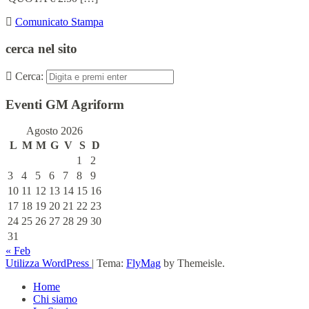
Comunicato Stampa
cerca nel sito
Cerca:
Eventi GM Agriform
Agosto 2026
L
M
M
G
V
S
D
1
2
3
4
5
6
7
8
9
10
11
12
13
14
15
16
17
18
19
20
21
22
23
24
25
26
27
28
29
30
31
« Feb
Utilizza WordPress
|
Tema:
FlyMag
by Themeisle.
Home
Chi siamo