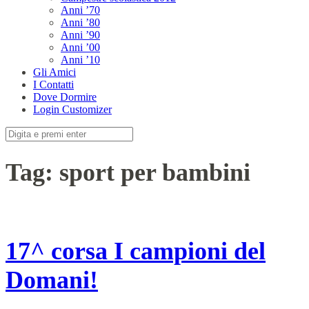
Anni ’70
Anni ’80
Anni ’90
Anni ’00
Anni ’10
Gli Amici
I Contatti
Dove Dormire
Login Customizer
Cerca:
Tag:
sport per bambini
17^ corsa I campioni del
Domani!