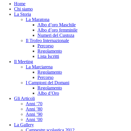
Home
Chi siamo
La Storia
La Maratona
Albo d’oro Maschile
Albo d’oro femminile
Numeri del Custoza
Il Trofeo Internazionale
Percorso
Regolamento
Lista Iscritti
Il Meeting
La Marciarena
Regolamento
Percorso
I Campioni del Domani
Regolamento
Albo d’Oro
Gli Articoli
Anni ’70
Anni ’80
Anni ’90
Anni ’00
La Gallery
Campestre scolastica 2012