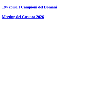
Vai
19^ corsa I Campioni del Domani
al
contenuto
Meeting del Custoza 2026