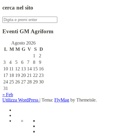
cerca nel sito
Cerca:
Eventi GM Agriform
Agosto 2026
L
M
M
G
V
S
D
1
2
3
4
5
6
7
8
9
10
11
12
13
14
15
16
17
18
19
20
21
22
23
24
25
26
27
28
29
30
31
« Feb
Utilizza WordPress
|
Tema:
FlyMag
by Themeisle.
Home
Chi
siamo
La
La
Albo
Storia
Maratona
d’oro
Albo
Maschile
d’oro
Numeri