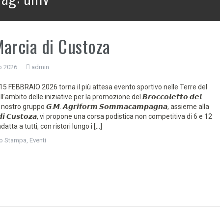
arcia di Custoza
o 2026
admin
 FEBBRAIO 2026 torna il più attesa evento sportivo nelle Terre del
’ambito delle iniziative per la promozione del 𝘽𝙧𝙤𝙘𝙘𝙤𝙡𝙚𝙩𝙩𝙤 𝙙𝙚𝙡
, il nostro gruppo 𝙂.𝙈. 𝘼𝙜𝙧𝙞𝙛𝙤𝙧𝙢 𝙎𝙤𝙢𝙢𝙖𝙘𝙖𝙢𝙥𝙖𝙜𝙣𝙖, assieme alla
𝙤 𝙙𝙞 𝘾𝙪𝙨𝙩𝙤𝙯𝙖, vi propone una corsa podistica non competitiva di 6 e 12
datta a tutti, con ristori lungo i […]
o Stampa
,
Eventi