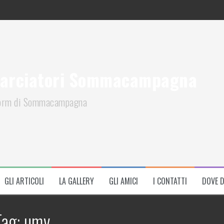
arciatori Sommacampagna
iform di Sommacampagna
GLI ARTICOLI
LA GALLERY
GLI AMICI
I CONTATTI
DOVE 
Tag:
umv