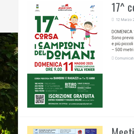
17^ c
12 Marzo 
DOMENICA 11
Sono previst
e più picco
– 500 metri 
Comunicat
Meeti