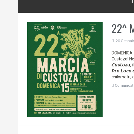
22^ M
20 Gennai
DOMENICA 15
Custoza! Nell
𝘾𝙪𝙨𝙩𝙤𝙯𝙖
𝙋𝙧𝙤 𝙇𝙤𝙘
chilometri, a
Comunicat