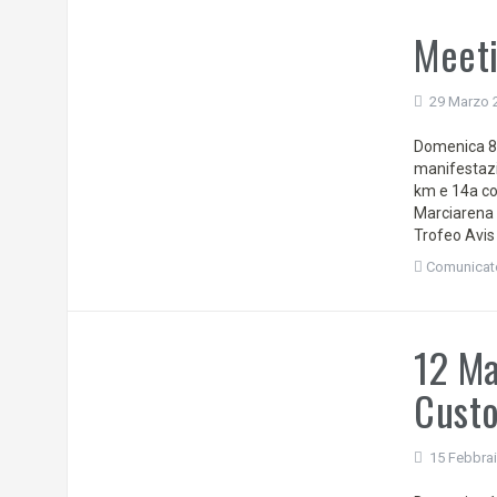
Meeti
29 Marzo 
Domenica 8 
manifestazi
km e 14a co
Marciarena
Trofeo Avis
Comunicat
12 Ma
Cust
15 Febbra