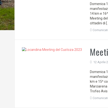
Domenica 12
manifestazi
14 km e 16^
Meeting del 
cittadini di [
Comunicat
Meeti
12 Aprile 
Domenica 14
manifestazi
km e 15^ co
Marciarena
Trofeo Avis
Comunicat