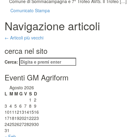
Comune di Sommacampagna e 7° Trofeo AVIS. Il Trofeo […]
Comunicato Stampa
Navigazione articoli
←
Articoli più vecchi
cerca nel sito
Cerca:
Eventi GM Agriform
Agosto 2026
L
M
M
G
V
S
D
1
2
3
4
5
6
7
8
9
10
11
12
13
14
15
16
17
18
19
20
21
22
23
24
25
26
27
28
29
30
31
« Feb