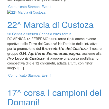
Comunicato Stampa
,
Eventi
22^ Marcia di Custoza
20 Gennaio 2026
20 Gennaio 2026
admin
DOMENICA 15 FEBBRAIO 2026 torna il più attesa evento
sportivo nelle Terre del Custoza! Nell’ambito delle iniziative
per la promozione del 𝘽𝙧𝙤𝙘𝙘𝙤𝙡𝙚𝙩𝙩𝙤 𝙙𝙚𝙡 𝘾𝙪𝙨𝙩𝙤𝙯𝙖, il nostro
gruppo 𝙂.𝙈. 𝘼𝙜𝙧𝙞𝙛𝙤𝙧𝙢 𝙎𝙤𝙢𝙢𝙖𝙘𝙖𝙢𝙥𝙖𝙜𝙣𝙖, assieme alla
𝙋𝙧𝙤 𝙇𝙤𝙘𝙤 𝙙𝙞 𝘾𝙪𝙨𝙩𝙤𝙯𝙖, vi propone una corsa podistica non
competitiva di 6 e 12 chilometri, adatta a tutti, con ristori
lungo i […]
Comunicato Stampa
,
Eventi
17^ corsa I campioni del
Domani!