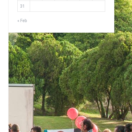
31
« Feb