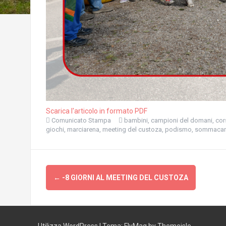
Scarica l'articolo in formato PDF
Comunicato Stampa
bambini
,
campioni del domani
,
cor
giochi
,
marciarena
,
meeting del custoza
,
podismo
,
sommaca
Navigazione
←
-8 GIORNI AL MEETING DEL CUSTOZA
articolo
Utilizza WordPress
|
Tema:
FlyMag
by Themeisle.