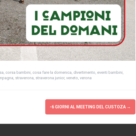
sa
,
corsa bambini
,
cosa fare la domenica
,
divertimento
,
eventi bambini
,
mpagna
,
straverona
,
straverona junior
,
veneto
,
verona
-6 GIORNI AL MEETING DEL CUSTOZA
→