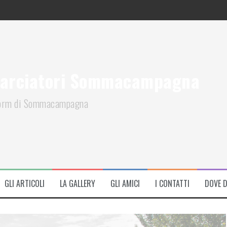
arciatori Sommacampagna
iform di Sommacampagna
GLI ARTICOLI
LA GALLERY
GLI AMICI
I CONTATTI
DOVE 