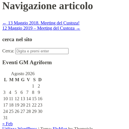
Navigazione articolo
←
13 Maggio 2018. Meeting del Custoza!
12 Maggio 2019 – Meeting del Custoza
→
cerca nel sito
Cerca:
Eventi GM Agriform
Agosto 2026
L
M
M
G
V
S
D
1
2
3
4
5
6
7
8
9
10
11
12
13
14
15
16
17
18
19
20
21
22
23
24
25
26
27
28
29
30
31
« Feb
Utilizza WordPress
|
Tema:
FlyMag
by Themeisle.