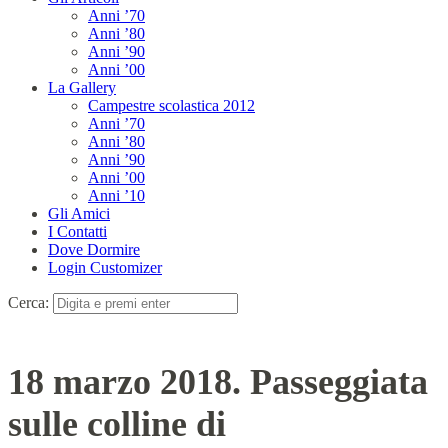
Anni ’70
Anni ’80
Anni ’90
Anni ’00
La Gallery
Campestre scolastica 2012
Anni ’70
Anni ’80
Anni ’90
Anni ’00
Anni ’10
Gli Amici
I Contatti
Dove Dormire
Login Customizer
Cerca:
18 marzo 2018. Passeggiata
sulle colline di