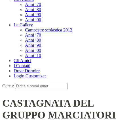
Anni ’70
Anni ’80
Anni ’90
Anni ’00
La Gallery
Campestre scolastica 2012
Anni ’70
Anni ’80
Anni ’90
Anni ’00
Anni ’10
Gli Amici
I Contatti
Dove Dormire
Login Customizer
Cerca:
CASTAGNATA DEL
GRUPPO MARCIATORI