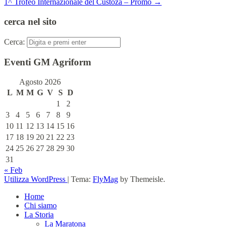
1^ Trofeo Internazionale del Custoza – Promo
→
cerca nel sito
Cerca:
Eventi GM Agriform
Agosto 2026
L
M
M
G
V
S
D
1
2
3
4
5
6
7
8
9
10
11
12
13
14
15
16
17
18
19
20
21
22
23
24
25
26
27
28
29
30
31
« Feb
Utilizza WordPress
|
Tema:
FlyMag
by Themeisle.
Home
Chi siamo
La Storia
La Maratona