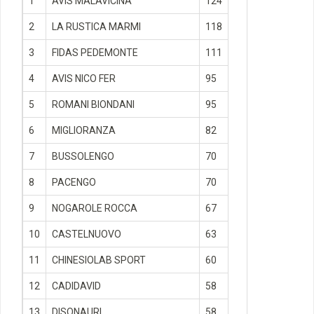
1
AVIS MALAVICINA
124
2
LA RUSTICA MARMI
118
3
FIDAS PEDEMONTE
111
4
AVIS NICO FER
95
5
ROMANI BIONDANI
95
6
MIGLIORANZA
82
7
BUSSOLENGO
70
8
PACENGO
70
9
NOGAROLE ROCCA
67
10
CASTELNUOVO
63
11
CHINESIOLAB SPORT
60
12
CADIDAVID
58
13
DISONAURI
58