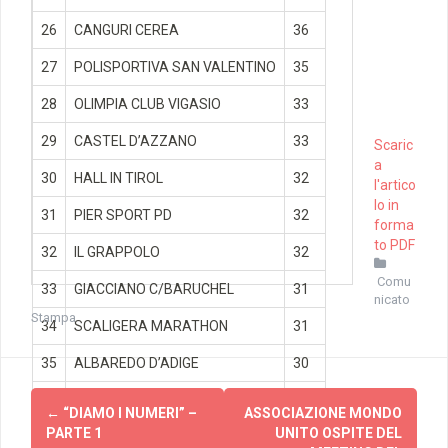
26
CANGURI CEREA
36
27
POLISPORTIVA SAN VALENTINO
35
28
OLIMPIA CLUB VIGASIO
33
29
CASTEL D’AZZANO
33
Scaric
a
30
HALL IN TIROL
32
l'artico
lo in
31
PIER SPORT PD
32
forma
to PDF
32
IL GRAPPOLO
32
Comu
33
GIACCIANO C/BARUCHEL
31
nicato
Stampa
34
SCALIGERA MARATHON
31
35
ALBAREDO D’ADIGE
30
Navigazione
36
AMICI DI LUCA C.
30
←
“DIAMO I NUMERI” –
ASSOCIAZIONE MONDO
articolo
PARTE 1
UNITO OSPITE DEL
37
FIDAS S. CAMILLO
30