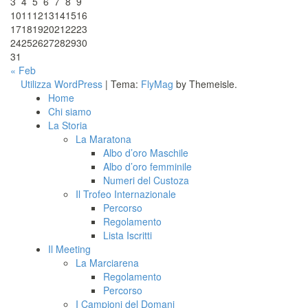
3
4
5
6
7
8
9
10
11
12
13
14
15
16
17
18
19
20
21
22
23
24
25
26
27
28
29
30
31
« Feb
Utilizza WordPress
|
Tema:
FlyMag
by Themeisle.
Home
Chi siamo
La Storia
La Maratona
Albo d’oro Maschile
Albo d’oro femminile
Numeri del Custoza
Il Trofeo Internazionale
Percorso
Regolamento
Lista Iscritti
Il Meeting
La Marciarena
Regolamento
Percorso
I Campioni del Domani