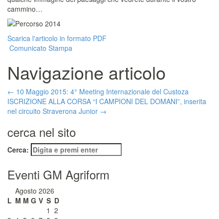
cammino…
Scarica l'articolo in formato PDF
Comunicato Stampa
Navigazione articolo
←
10 Maggio 2015: 4° Meeting Internazionale del Custoza
ISCRIZIONE ALLA CORSA “I CAMPIONI DEL DOMANI”, inserita
nel circuito Straverona Junior
→
cerca nel sito
Cerca:
Eventi GM Agriform
Agosto 2026
L
M
M
G
V
S
D
1
2