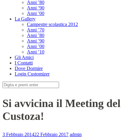
Anni ’80
Anni ’90
Anni ’00
La Gallery
Campestre scolastica 2012
Anni ’70
Anni ’80
Anni ’90
Anni ’00
Anni ’10
Gli Amici
I Contatti
Dove Dormire
Login Customizer
Cerca:
Si avvicina il Meeting del
Custoza!
3 Febbraio 2014
22 Febbraio 2017
admin