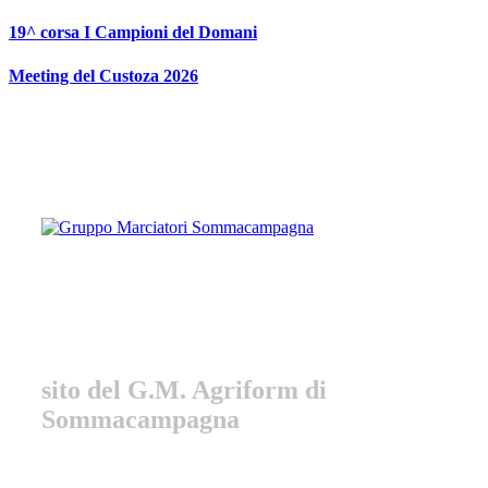
Vai
19^ corsa I Campioni del Domani
al
contenuto
Meeting del Custoza 2026
Gruppo Marciatori
Sommacampagna
sito del G.M. Agriform di
Sommacampagna