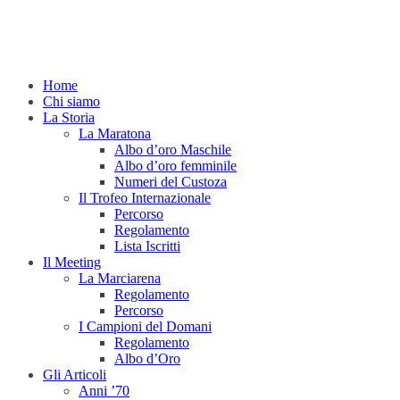
Home
Chi siamo
La Storia
La Maratona
Albo d’oro Maschile
Albo d’oro femminile
Numeri del Custoza
Il Trofeo Internazionale
Percorso
Regolamento
Lista Iscritti
Il Meeting
La Marciarena
Regolamento
Percorso
I Campioni del Domani
Regolamento
Albo d’Oro
Gli Articoli
Anni ’70