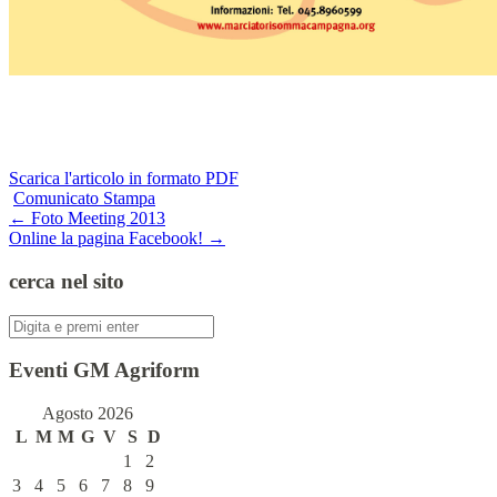
Scarica l'articolo in formato PDF
Comunicato Stampa
Navigazione
←
Foto Meeting 2013
Online la pagina Facebook!
→
articolo
cerca nel sito
Cerca:
Eventi GM Agriform
Agosto 2026
L
M
M
G
V
S
D
1
2
3
4
5
6
7
8
9