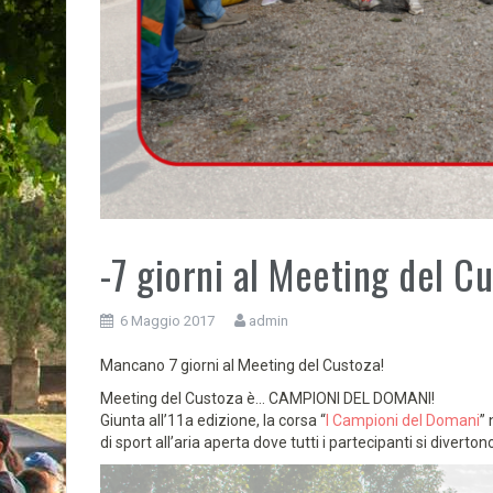
-7 giorni al Meeting del C
6 Maggio 2017
admin
Mancano 7 giorni al Meeting del Custoza!
Meeting del Custoza è… CAMPIONI DEL DOMANI!
Giunta all’11a edizione, la corsa “
I Campioni del Domani
” 
di sport all’aria aperta dove tutti i partecipanti si diver