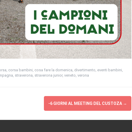
orsa
,
corsa bambini
,
cosa fare la domenica
,
divertimento
,
eventi bambini
,
mpagna
,
straverona
,
straverona junior
,
veneto
,
verona
-6 GIORNI AL MEETING DEL CUSTOZA
→