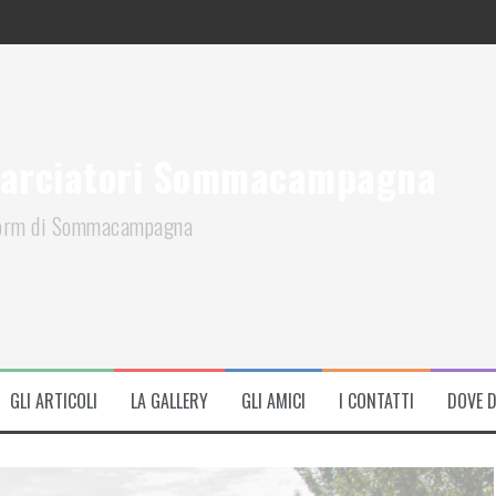
arciatori Sommacampagna
iform di Sommacampagna
GLI ARTICOLI
LA GALLERY
GLI AMICI
I CONTATTI
DOVE 