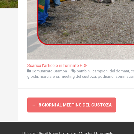
Scarica l'articolo in formato PDF
Comunicato Stampa
bambini
,
campioni del domani
,
c
giochi
,
marciarena
,
meeting del custoza
,
podismo
,
sommaca
Navigazione
←
-8 GIORNI AL MEETING DEL CUSTOZA
articolo
Utilizza WordPress
|
Tema:
FlyMag
by Themeisle.