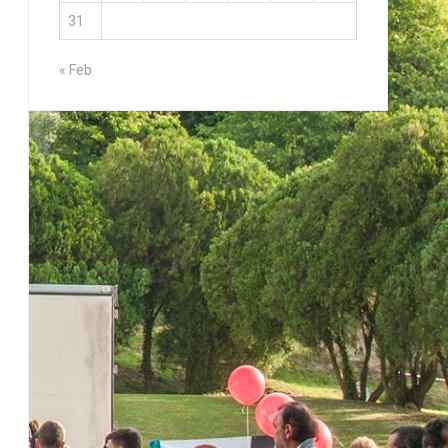
31
« Feb